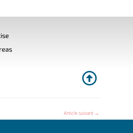
ise
reas
Article suivant
→