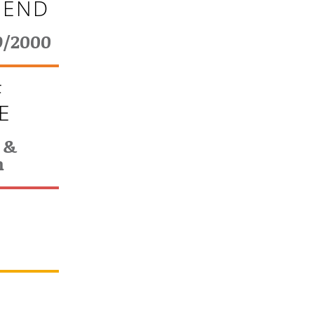
 END
9/2000
F
E
 &
n
T
€