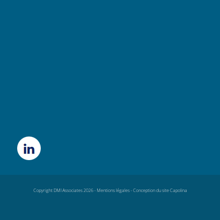
Copyright DMI Associates 2026 -
Mentions légales
-
Conception du site Capolina