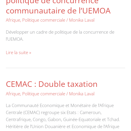
politique de concurrence
d’un
communautaire de l’UEMOA
cadre
de
Afrique
,
Politique commerciale
/
Monika Laval
référence
Développer un cadre de politique de la concurrence de
de
l’UEMOA.
la
politique
Lire la suite »
de
concurrence
communautaire
de
CEMAC : Double taxation
CEMAC
l’UEMOA
:
Afrique
,
Politique commerciale
/
Monika Laval
Double
taxation
La Communauté Economique et Monétaire de l’Afrique
Centrale (CEMAC) regroupe six Etats : Cameroun,
Centrafrique, Congo, Gabon, Guinée-Equatoriale et Tchad.
Héritière de l’Union Douanière et Economique de l’Afrique