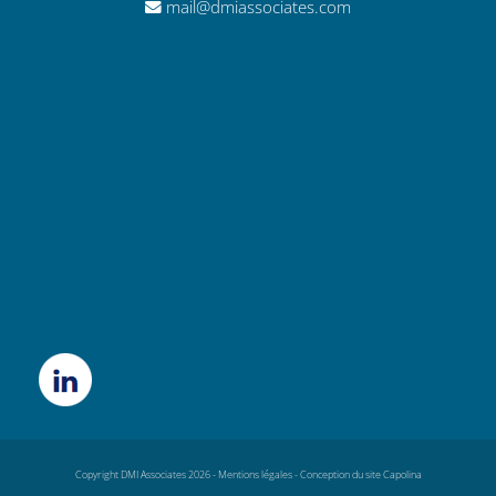
mail@dmiassociates.com
Copyright DMI Associates 2026 -
Mentions légales
-
Conception du site Capolina