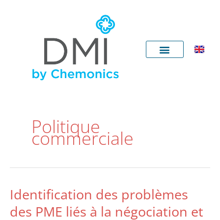
Aller
au
contenu
Politique
commerciale
Identification des problèmes
Identification
des
des PME liés à la négociation et
problèmes