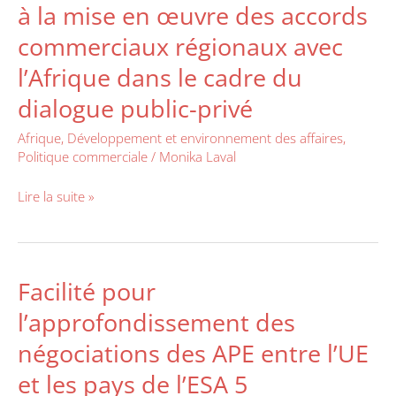
à la mise en œuvre des accords
des
PME
commerciaux régionaux avec
liés
l’Afrique dans le cadre du
à
la
dialogue public-privé
négociation
Afrique
,
Développement et environnement des affaires
,
et
Politique commerciale
/
Monika Laval
à
la
Lire la suite »
mise
en
œuvre
des
Facilité pour
Facilité
accords
pour
commerciaux
l’approfondissement des
l’approfondissement
régionaux
négociations des APE entre l’UE
des
avec
négociations
l’Afrique
et les pays de l’ESA 5
des
dans