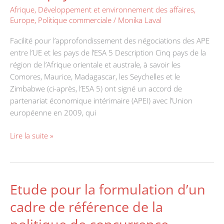
APE
Afrique
,
Développement et environnement des affaires
,
le
Europe
,
Politique commerciale
/
Monika Laval
entre
cadre
l’UE
du
Facilité pour l’approfondissement des négociations des APE
et
dialogue
entre l’UE et les pays de l’ESA 5 Description Cinq pays de la
les
public-
région de l’Afrique orientale et australe, à savoir les
pays
privé
Comores, Maurice, Madagascar, les Seychelles et le
de
Zimbabwe (ci-après, l’ESA 5) ont signé un accord de
l’ESA
partenariat économique intérimaire (APEI) avec l’Union
5
européenne en 2009, qui
Lire la suite »
Etude pour la formulation d’un
Etude
pour
cadre de référence de la
la
formulation