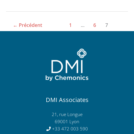
←
Précédent
1
…
6
7
DMI Associates
21, rue Longue
69001 Lyon
+33 472 003 590