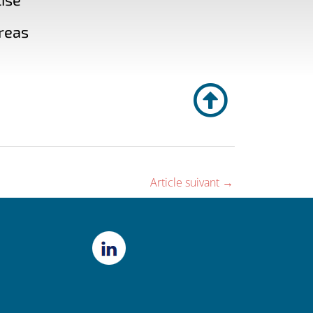
reas
Article suivant
→