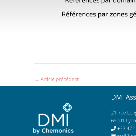
Références par zones gé
←
Article précédent
DMI Ass
21, rue Lo
69001 Lyon
+33 472