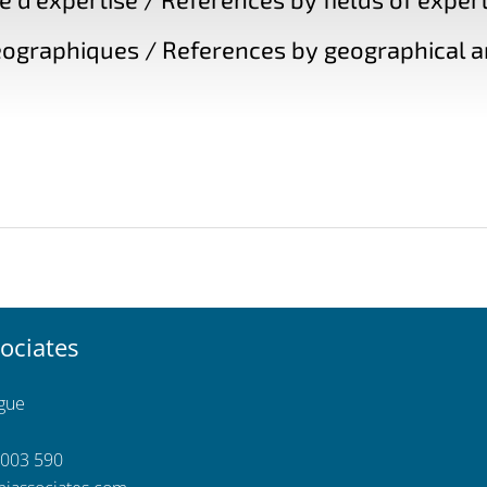
ographiques / References by geographical a
ociates
ngue
 003 590