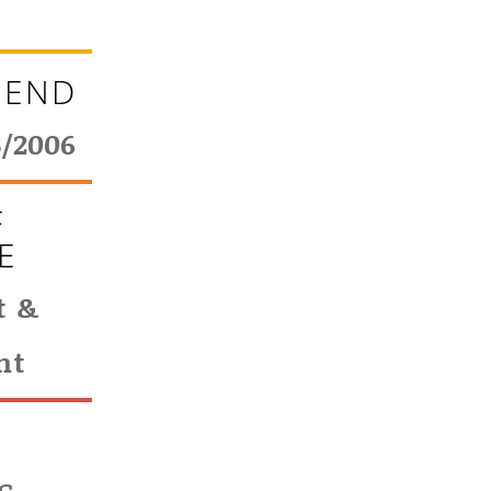
 END
3/2006
F
E
t &
nt
T