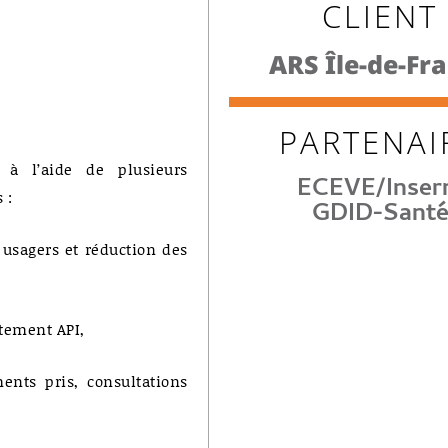
CLIENT
ARS Île-de-Fr
PARTENAI
 à l’aide de plusieurs
ECEVE/Inse
 :
GDID-Sant
s usagers et réduction des
itement API,
nts pris, consultations