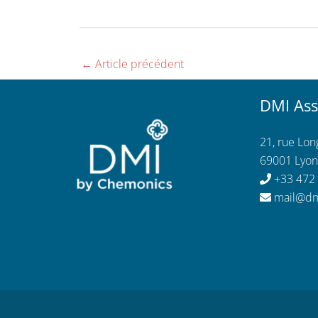
←
Article précédent
DMI Ass
21, rue Lo
69001 Lyon
+33 472
mail@dm