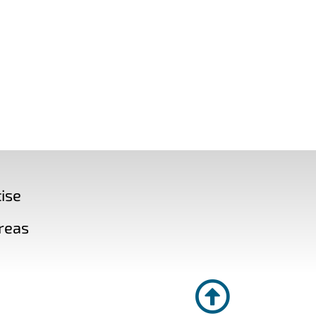
ise
reas