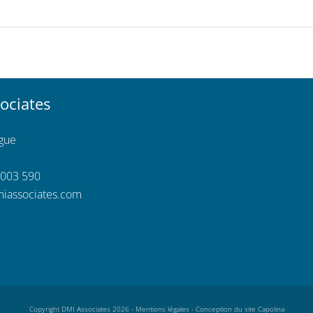
ociates
ngue
 003 590
iassociates.com
Copyright DMI Associates 2026 -
Mentions légales
-
Conception du site Capolina