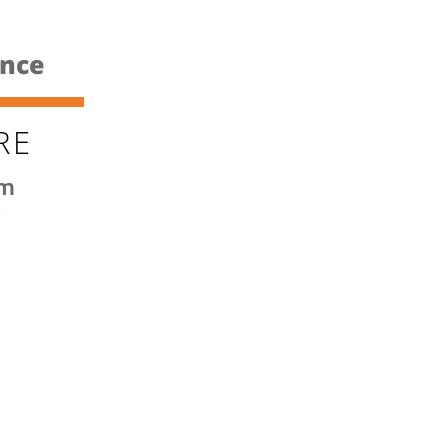
ance
RE
rm
é