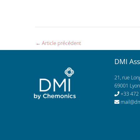
←
Article précédent
DMI Ass
21, rue Lo
69001 Lyon
+33 472
mail@dm