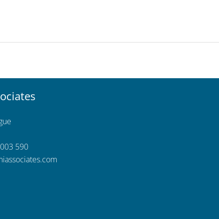
ociates
ngue
 003 590
iassociates.com