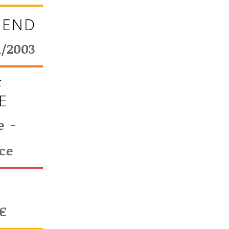
 END
1/2003
F
E
e -
ce
T
€