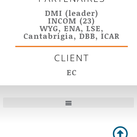
DMI (leader)
INCOM (23)
WYG, ENA, LSE,
Cantabrigia, DBB, ICAR
CLIENT
EC
Références par domaine d’expertise / References by fields of expertise
Références par zones géographiques / References by geographical areas