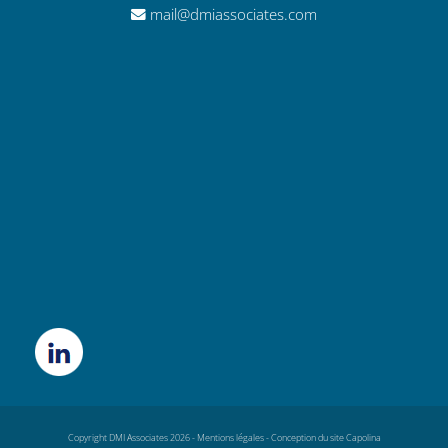
mail@dmiassociates.com
Copyright DMI Associates 2026 -
Mentions légales
-
Conception du site Capolina