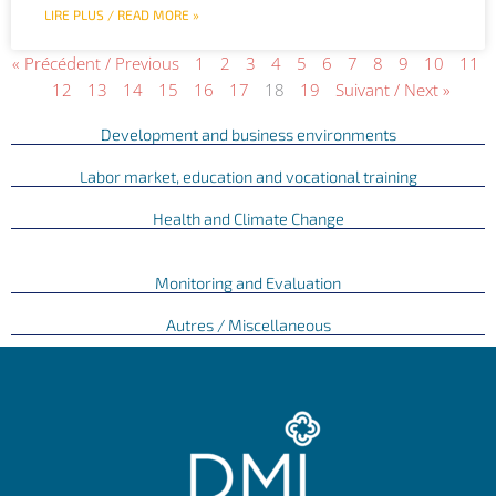
LIRE PLUS / READ MORE »
« Précédent / Previous
1
2
3
4
5
6
7
8
9
10
11
12
13
14
15
16
17
18
19
Suivant / Next »
Development and business environments
Labor market, education and vocational training
Health and Climate Change
Monitoring and Evaluation
Autres / Miscellaneous