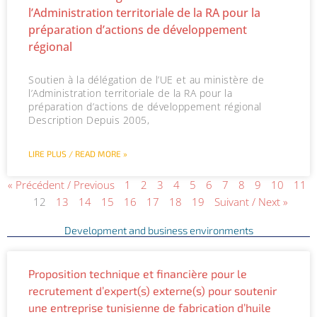
l’Administration territoriale de la RA pour la
préparation d’actions de développement
régional
Soutien à la délégation de l’UE et au ministère de
l’Administration territoriale de la RA pour la
préparation d’actions de développement régional
Description Depuis 2005,
LIRE PLUS / READ MORE »
« Précédent / Previous
1
2
3
4
5
6
7
8
9
10
11
12
13
14
15
16
17
18
19
Suivant / Next »
Development and business environments
P
P
P
P
P
Proposition technique et financière pour le
a
a
a
a
a
recrutement d’expert(s) externe(s) pour soutenir
g
g
g
g
g
une entreprise tunisienne de fabrication d’huile
e
e
e
e
e