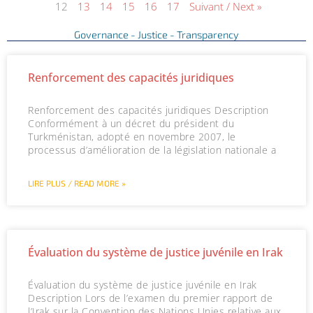
12
13
14
15
16
17
Suivant / Next »
Governance - Justice - Transparency
P
P
P
P
P
P
P
P
P
P
P
P
P
P
P
P
P
P
P
Renforcement des capacités juridiques
a
a
a
a
a
a
a
a
a
a
a
a
a
a
a
a
a
a
a
g
g
g
g
g
g
g
g
g
g
g
g
g
g
g
g
g
g
g
Renforcement des capacités juridiques Description
e
e
e
e
e
e
e
e
e
e
e
e
e
e
e
e
e
e
e
Conformément à un décret du président du
Turkménistan, adopté en novembre 2007, le
processus d’amélioration de la législation nationale a
LIRE PLUS / READ MORE »
Évaluation du système de justice juvénile en Irak
Évaluation du système de justice juvénile en Irak
Description Lors de l’examen du premier rapport de
l’Irak sur la Convention des Nations Unies relative aux