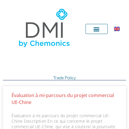
Aller
au
contenu
Trade Policy
P
P
P
P
P
P
P
P
P
P
P
P
P
P
P
P
P
Évaluation à mi-parcours du projet commercial
a
a
a
a
a
a
a
a
a
a
a
a
a
a
a
a
a
UE-Chine
g
g
g
g
g
g
g
g
g
g
g
g
g
g
g
g
g
e
e
e
e
e
e
e
e
e
e
e
e
e
e
e
e
e
Évaluation à mi-parcours du projet commercial UE-
Chine Description En ce qui concerne le projet
commercial UE-Chine, qui vise à soutenir la poursuite