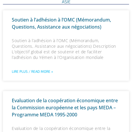
ASIE
P
P
P
P
P
P
P
P
P
P
P
P
P
P
P
P
P
P
Soutien à l’adhésion à l’OMC (Mémorandum,
a
a
a
a
a
a
a
a
a
a
a
a
a
a
a
a
a
a
Questions, Assistance aux négociations)
g
g
g
g
g
g
g
g
g
g
g
g
g
g
g
g
g
g
e
e
e
e
e
e
e
e
e
e
e
e
e
e
e
e
e
e
Soutien à l’adhésion à l’OMC (Mémorandum,
Questions, Assistance aux négociations) Description
L’objectif global est de soutenir et de faciliter
l’adhésion du Yémen à l’Organisation mondiale
LIRE PLUS / READ MORE »
Evaluation de la coopération économique entre
la Commission européenne et les pays MEDA –
Programme MEDA 1995-2000
Evaluation de la coopération économique entre la