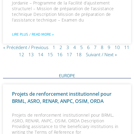
Jordanie – Programme de la Facilité d’ajustement
structurel – Mission de préparation de l’assistance
technique Description Mission de préparation de
l’assistance technique – Examen du
LIRE PLUS / READ MORE »
« Précédent / Previous
1
2
3
4
5
6
7
8
9
10
11
12
13
14
15
16
17
18
Suivant / Next »
EUROPE
P
P
P
P
P
P
P
P
P
P
P
P
P
Projets de renforcement institutionnel pour
a
a
a
a
a
a
a
a
a
a
a
a
a
BRML, ASRO, RENAR, ANPC, OSIM, ORDA
g
g
g
g
g
g
g
g
g
g
g
g
g
e
e
e
e
e
e
e
e
e
e
e
e
e
Projets de renforcement institutionnel pour BRML,
ASRO, RENAR, ANPC, OSIM, ORDA Description
Providing assistance to the beneficiary institutions in
writing the Terms of Reference for