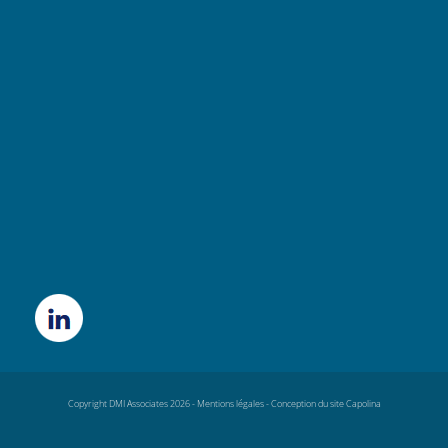
Copyright DMI Associates 2026 -
Mentions légales
-
Conception du site Capolina