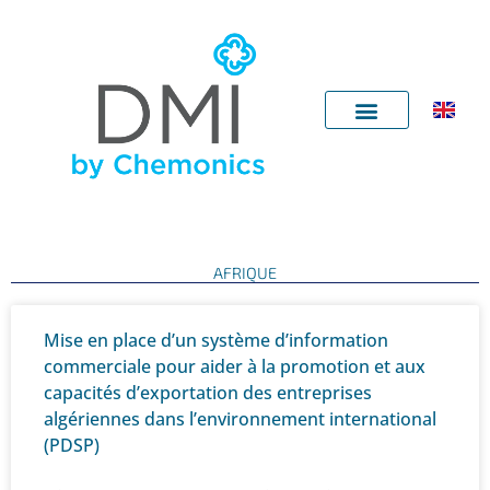
Aller
au
contenu
AFRIQUE
P
P
P
P
P
P
P
P
P
P
P
P
P
P
Mise en place d’un système d’information
a
a
a
a
a
a
a
a
a
a
a
a
a
a
commerciale pour aider à la promotion et aux
g
g
g
g
g
g
g
g
g
g
g
g
g
g
capacités d’exportation des entreprises
e
e
e
e
e
e
e
e
e
e
e
e
e
e
algériennes dans l’environnement international
(PDSP)